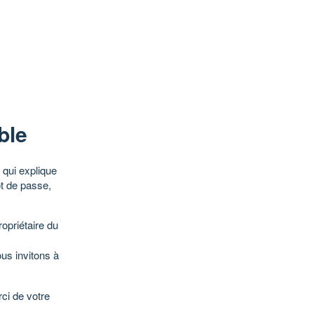
ble
qui explique
ot de passe,
opriétaire du
ous invitons à
ci de votre